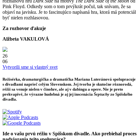
rozhlasovú hru
Dark Side
na motívy
The Dark Side of the Moon
od
Pink Floyd. Odkedy som o tom prvýkrát počul, tak snívam, že sa
objaví na javisku. Je to fascinujúco napísaná hra, ktorá má potenciál
byť nielen rozhlasovou.
Za rozhovor ďakuje
Alžbeta VAKULOVÁ
26
06
Vytvorili sme si vlastný svet
Režisérka, dramaturgička a dramatička Mariana Luteránová spolupracuje
s divadlami naprieč celým Slovenskom. Jej tvorba je skutočne rôznorodá,
réžii sa venuje nielen v činohre, ale aj v dabingu a opere. Nie je preto
prekvapivé, že výrazne hudobná je aj jej inscenácia
Šeptuchy
zo Spišského
divadla.
Ide o vašu prvú réžiu v Spišskom divadle. Ako prebiehal proces
nadviazania tejto spolupráce?