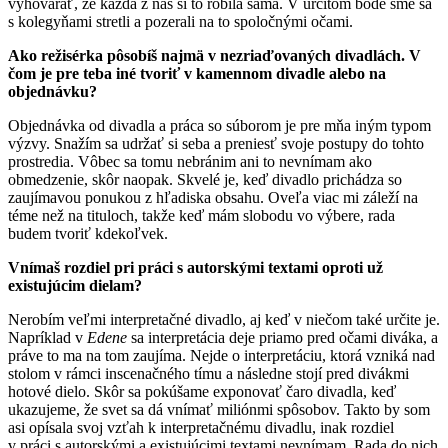
vyhovárať, že každá z nás si to robila sama. V určitom bode sme sa
s kolegyňami stretli a pozerali na to spoločnými očami.
Ako režisérka pôsobíš najmä v nezriaďovaných divadlách. V
čom je pre teba iné tvoriť v kamennom divadle alebo na
objednávku?
Objednávka od divadla a práca so súborom je pre mňa iným typom
výzvy. Snažím sa udržať si seba a preniesť svoje postupy do tohto
prostredia. Vôbec sa tomu nebránim ani to nevnímam ako
obmedzenie, skôr naopak. Skvelé je, keď divadlo prichádza so
zaujímavou ponukou z hľadiska obsahu. Oveľa viac mi záleží na
téme než na tituloch, takže keď mám slobodu vo výbere, rada
budem tvoriť kdekoľvek.
Vnímaš rozdiel pri práci s autorskými textami oproti už
existujúcim dielam?
Nerobím veľmi interpretačné divadlo, aj keď v niečom také určite je.
Napríklad v
Edene
sa interpretácia deje priamo pred očami diváka, a
práve to ma na tom zaujíma. Nejde o interpretáciu, ktorá vzniká nad
stolom v rámci inscenačného tímu a následne stojí pred divákmi
hotové dielo. Skôr sa pokúšame exponovať čaro divadla, keď
ukazujeme, že svet sa dá vnímať miliónmi spôsobov. Takto by som
asi opísala svoj vzťah k interpretačnému divadlu, inak rozdiel
v práci s autorskými a existujúcimi textami nevnímam. Rada do nich