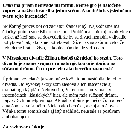
Lilith
má priam nedivadelnú formu, keďže gro je natočené
vopred a naživo hráte iba jednu scénu. Ako došlo k výslednému
tvaru tejto inscenácie?
Skúšobný proces bol od začiatku štandardný. Najskôr sme mali
čítačky, potom sme išli do priestoru. Problém a s ním aj prvok videa
prišiel až keď sme sa dozvedeli, že by sa diváci nemohli v divadle
pohybovať tak, ako sme potrebovali. Síce nás najskôr mrzelo, že
nebudeme hrať naživo, nakoniec nám to ale veľa dalo.
V Mestskom divadle Žilina pôsobíš už niekoľko sezón. Toto
divadlo je známe svojou dramaturgickou orientáciou na
súčasnú drámu. Čo to pre teba ako herečku znamená?
Úprimne povedané, ja som práve kvôli tomu nastúpila do tohto
divadla. Od vysokej školy som sledovala ich inscenácie aj
dramaturgický plán. Nehovorím, že by som si nezahrala v
inscenáciách „klasických“ hier, ale mám rada súčasnú drámu,
najviac Schimmelpfenniga. Aktuálna dráma je niečo, čo ma baví
a na čom sa veľa učím. Nielen ako herečka, ale aj ako človek.
Vďaka tomu som získala aj istý nadhľad, neustále sa posúvam
a obohacujem.
Za rozhovor ďakuje