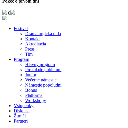
Pokec o prvom dni
0
Festival
Dramaturgická rada
Kontakt
Akreditácia
Press
Tím
Program
Hlavný program
Pre mladé publikum
Junior
Večerné námestie
Námestie popoludní
Bonus
Platforma
Workshopy
Vstupenky
Diskusie
Žurnál
Partneri