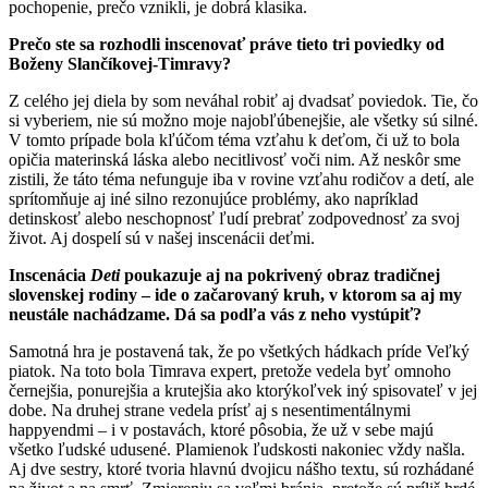
pochopenie, prečo vznikli, je dobrá klasika.
Prečo ste sa rozhodli inscenovať práve tieto tri poviedky od
Boženy Slančíkovej-Timravy?
Z celého jej diela by som neváhal robiť aj dvadsať poviedok. Tie, čo
si vyberiem, nie sú možno moje najobľúbenejšie, ale všetky sú silné.
V tomto prípade bola kľúčom téma vzťahu k deťom, či už to bola
opičia materinská láska alebo necitlivosť voči nim. Až neskôr sme
zistili, že táto téma nefunguje iba v rovine vzťahu rodičov a detí, ale
sprítomňuje aj iné silno rezonujúce problémy, ako napríklad
detinskosť alebo neschopnosť ľudí prebrať zodpovednosť za svoj
život. Aj dospelí sú v našej inscenácii deťmi.
Inscenácia
Deti
poukazuje aj na pokrivený obraz tradičnej
slovenskej rodiny – ide o začarovaný kruh, v ktorom sa aj my
neustále nachádzame. Dá sa podľa vás z neho vystúpiť?
Samotná hra je postavená tak, že po všetkých hádkach príde Veľký
piatok. Na toto bola Timrava expert, pretože vedela byť omnoho
černejšia, ponurejšia a krutejšia ako ktorýkoľvek iný spisovateľ v jej
dobe. Na druhej strane vedela prísť aj s nesentimentálnymi
happyendmi – i v postavách, ktoré pôsobia, že už v sebe majú
všetko ľudské udusené. Plamienok ľudskosti nakoniec vždy našla.
Aj dve sestry, ktoré tvoria hlavnú dvojicu nášho textu, sú rozhádané