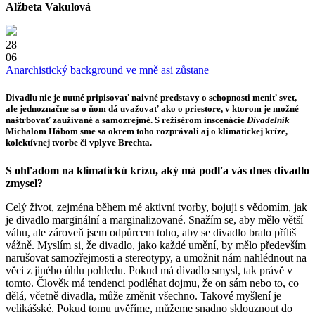
Alžbeta Vakulová
28
06
Anarchistický background ve mně asi zůstane
Divadlu nie je nutné pripisovať naivné predstavy o schopnosti meniť svet,
ale jednoznačne sa o ňom dá uvažovať ako o priestore, v ktorom je možné
naštrbovať zaužívané a samozrejmé. S režisérom inscenácie
Divadelník
Michalom Hábom
sme sa okrem toho rozprávali aj o klimatickej kríze,
kolektívnej tvorbe či vplyve Brechta.
S ohľadom na klimatickú krízu, aký má podľa vás dnes divadlo
zmysel?
Celý život, zejména během mé aktivní tvorby, bojuji s vědomím, jak
je divadlo marginální a marginalizované. Snažím se, aby mělo větší
váhu, ale zároveň jsem odpůrcem toho, aby se divadlo bralo příliš
vážně. Myslím si, že divadlo, jako každé umění, by mělo především
narušovat samozřejmosti a stereotypy, a umožnit nám nahlédnout na
věci z jiného úhlu pohledu. Pokud má divadlo smysl, tak právě v
tomto. Člověk má tendenci podléhat dojmu, že on sám nebo to, co
dělá, včetně divadla, může změnit všechno. Takové myšlení je
velikášské. Pokud tomu uvěříme, můžeme snadno sklouznout do