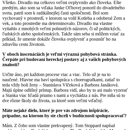
Všetko. Divadlo ma celkovo veľmi ovplyvnilo ako človeka. Ešte
predtým, ako som sa vďaka Janke Oľhovej ponoril do divadelného
sveta, patril som k radikálnejšej časti spoločnosti. Bol som
vychovaný v prostredí, v ktorom sa volil Kotleba a odoberal Zem a
vek, a toto prostredie ma determinovalo. Divadlo ma vlastne
vytiahlo z mnohých veľmi pohnutých názorov, či už politických,
ľudských alebo spoločenských. Takže sám seba si môžem vziať za
príklad, že umenie dokáže človeka ovplyvniť a posunúť ho na
zdravšiu cestu životom.
V oboch inscenáciách je veľmi výrazná pohybová stránka.
Čerpáte pri budovaní hereckej postavy aj z vašich pohybových
znalostí?
Určite áno, pri každom procese viac a viac. Telo už je na to
naučené. Hlavne ma baví spolupráca s choreografkami, zatiaľ to
teda vždy boli ženy – Stanislava Vlčeková a Barbora Janáková.
Majú úplne odlišný prístup. Barbora vidí, ako by to asi malo vyzerať
a Stanka viac hľadá priamo s nami a vychádza z nás. Pre mňa sú to
dve rôzne školy do života, za ktoré som veľmi vďačný.
Máte nejaké dielo, ktoré je pre vás zdrojom inšpirácie,
prípadne, na ktorom by ste chceli v budúcnosti spolupracovať?
Mám. Z čoho som vlastne prekvapený. Tom Stoppard napísal