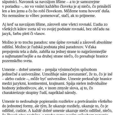
súputníci. Navonok sa navzájom líšime – a to je samozrejme
v poriadku –, no vo vnútri každého človeka je aj niečo, čo prináleží
len a len jemu a čo ho robí človekom. Môžeme tomu hovoriť duša.
No nemusíme to vôbec pomenovať, stačí, ak to prijmeme.
Aj keď sa navzájom líšime, zároveň sme všetci rovnakí. Ľudia zo
všetkých kútov sveta sú vo svojej podstate rovnakí, bez ohľadu na
jazyk, farbu pleti či vlasov.
Možno je to trochu paradox: sme úplne rovnakí a zároveň absolútne
odlišní. Možno je ľudská podstata plná paradoxov. Vďaka
prepojeniu tela a duše, zahŕňa na jednej strane to najprízemnejšie
a najhmatateľnejšie a na druhej strane niečo, čo presahuje hranice
pozemského sveta.
Umenie – dobré umenie – prepája výnimočným spôsobom
jedinečné a univerzálne. Umožňuje nám porozumieť, že to, čo je iné
– alebo cudzie –, môže byť univerzálne. Umenie prekračuje hranice
medzi jazykmi, kontinentmi, krajinami. Spája nielen individuálne
hodnoty jednotlivcov, ale, v inom zmysle slova, aj to, čo
charakterizuje skupiny ľudí, napríklad národy.
Umenie to nedosahuje popieraním rozdielov a pretváraním všetkého
do jednotnej formy, ale tým, že ukazuje rozdiely, ukazuje to, čo je
odlišné, cudzie. A každé dobré umenie ukazuje niečo odlišné, niečo,