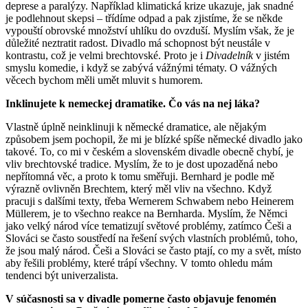
deprese a paralýzy. Například klimatická krize ukazuje, jak snadné
je podlehnout skepsi – třídíme odpad a pak zjistíme, že se někde
vypouští obrovské množství uhlíku do ovzduší. Myslím však, že je
důležité neztratit radost. Divadlo má schopnost být neustále v
kontrastu, což je velmi brechtovské. Proto je i
Divadelník
v jistém
smyslu komedie, i když se zabývá vážnými tématy. O vážných
věcech bychom měli umět mluvit s humorem.
Inklinujete k nemeckej dramatike. Čo vás na nej láka?
Vlastně úplně neinklinuji k německé dramatice, ale nějakým
způsobem jsem pochopil, že mi je blízké spíše německé divadlo jako
takové. To, co mi v českém a slovenském divadle obecně chybí, je
vliv brechtovské tradice. Myslím, že to je dost upozaděná nebo
nepřítomná věc, a proto k tomu směřuji. Bernhard je podle mě
výrazně ovlivněn Brechtem, který měl vliv na všechno. Když
pracuji s dalšími texty, třeba Wernerem Schwabem nebo Heinerem
Müllerem, je to všechno reakce na Bernharda. Myslím, že Němci
jako velký národ více tematizují světové problémy, zatímco Češi a
Slováci se často soustředí na řešení svých vlastních problémů, toho,
že jsou malý národ. Češi a Slováci se často ptají, co my a svět, místo
aby řešili problémy, které trápí všechny. V tomto ohledu mám
tendenci být univerzalista.
V súčasnosti sa v divadle pomerne často objavuje fenomén