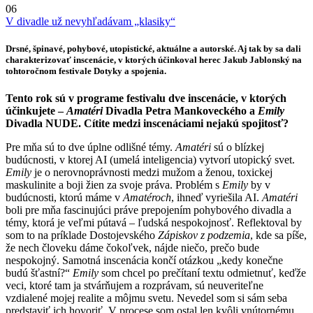
06
V divadle už nevyhľadávam „klasiky“
Drsné, špinavé, pohybové, utopistické, aktuálne a autorské. Aj tak by sa dali
charakterizovať inscenácie, v ktorých účinkoval herec
Jakub Jablonský
na
tohtoročnom festivale Dotyky a spojenia.
Tento rok sú v programe festivalu dve inscenácie, v ktorých
účinkujete –
Amatéri
Divadla Petra Mankoveckého a
Emily
Divadla NUDE. Cítite medzi inscenáciami nejakú spojitosť?
Pre mňa sú to dve úplne odlišné témy.
Amatéri
sú o blízkej
budúcnosti, v ktorej AI (umelá inteligencia) vytvorí utopický svet.
Emily
je o nerovnoprávnosti medzi mužom a ženou, toxickej
maskulinite a boji žien za svoje práva. Problém s
Emily
by v
budúcnosti, ktorú máme v
Amatéroch
, ihneď vyriešila AI.
Amatéri
boli pre mňa fascinujúci práve prepojením pohybového divadla a
témy, ktorá je veľmi pútavá – ľudská nespokojnosť. Reflektoval by
som to na príklade Dostojevského
Zápiskov z podzemia
, kde sa píše,
že nech človeku dáme čokoľvek, nájde niečo, prečo bude
nespokojný. Samotná inscenácia končí otázkou „kedy konečne
budú šťastní?“
Emily
som chcel po prečítaní textu odmietnuť, keďže
veci, ktoré tam ja stvárňujem a rozprávam, sú neuveriteľne
vzdialené mojej realite a môjmu svetu. Nevedel som si sám seba
predstaviť ich hovoriť. V procese som ostal len kvôli vnútornému