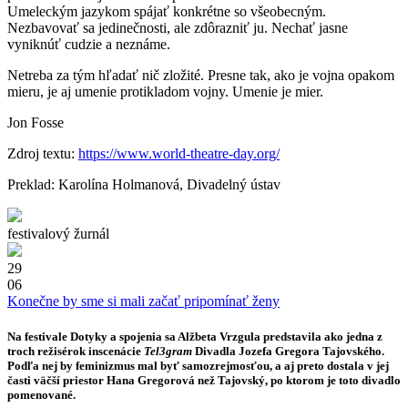
Umeleckým jazykom spájať konkrétne so všeobecným.
Nezbavovať sa jedinečnosti, ale zdôrazniť ju. Nechať jasne
vyniknúť cudzie a neznáme.
Netreba za tým hľadať nič zložité. Presne tak, ako je vojna opakom
mieru, je aj umenie protikladom vojny. Umenie je mier.
Jon Fosse
Zdroj textu:
https://www.world-theatre-day.org/
Preklad: Karolína Holmanová, Divadelný ústav
festivalový žurnál
29
06
Konečne by sme si mali začať pripomínať ženy
Na festivale Dotyky a spojenia sa
Alžbeta Vrzgula
predstavila ako jedna z
troch režisérok inscenácie
Tel3gram
Divadla Jozefa Gregora Tajovského.
Podľa nej by feminizmus mal byť samozrejmosťou, a aj preto dostala v jej
časti väčší priestor Hana Gregorová než Tajovský, po ktorom je toto divadlo
pomenované.