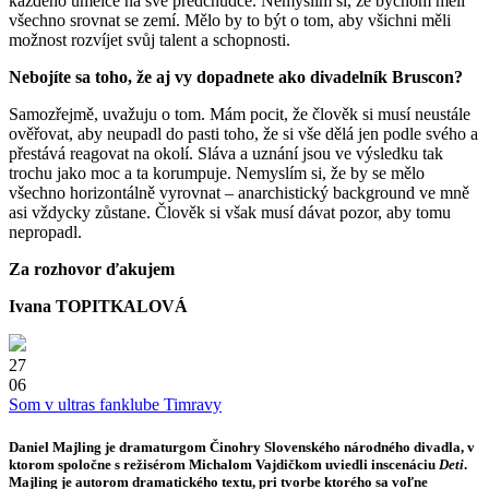
každého umělce na své předchůdce. Nemyslím si, že bychom měli
všechno srovnat se zemí. Mělo by to být o tom, aby všichni měli
možnost rozvíjet svůj talent a schopnosti.
Nebojíte sa toho, že aj vy dopadnete ako divadelník Bruscon?
Samozřejmě, uvažuju o tom. Mám pocit, že člověk si musí neustále
ověřovat, aby neupadl do pasti toho, že si vše dělá jen podle svého a
přestává reagovat na okolí. Sláva a uznání jsou ve výsledku tak
trochu jako moc a ta korumpuje. Nemyslím si, že by se mělo
všechno horizontálně vyrovnat – anarchistický background ve mně
asi vždycky zůstane. Člověk si však musí dávat pozor, aby tomu
nepropadl.
Za rozhovor ďakujem
Ivana TOPITKALOVÁ
27
06
Som v ultras fanklube Timravy
Daniel Majling
je dramaturgom Činohry Slovenského národného divadla, v
ktorom spoločne s režisérom Michalom Vajdičkom uviedli inscenáciu
Deti
.
Majling je autorom dramatického textu, pri tvorbe ktorého sa voľne