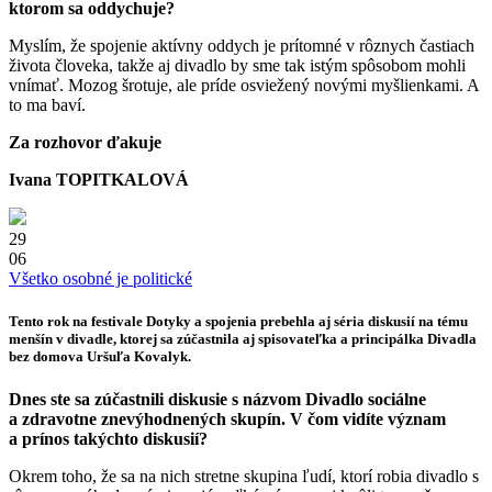
ktorom sa oddychuje?
Myslím, že spojenie aktívny oddych je prítomné v rôznych častiach
života človeka, takže aj divadlo by sme tak istým spôsobom mohli
vnímať. Mozog šrotuje, ale príde osviežený novými myšlienkami. A
to ma baví.
Za rozhovor ďakuje
Ivana TOPITKALOVÁ
29
06
Všetko osobné je politické
Tento rok na festivale Dotyky a spojenia prebehla aj séria diskusií na tému
menšín v divadle, ktorej sa zúčastnila aj spisovateľka a principálka Divadla
bez domova
Uršuľa Kovalyk
.
Dnes ste sa zúčastnili diskusie s názvom Divadlo sociálne
a zdravotne znevýhodnených skupín. V čom vidíte význam
a prínos takýchto diskusií?
Okrem toho, že sa na nich stretne skupina ľudí, ktorí robia divadlo s