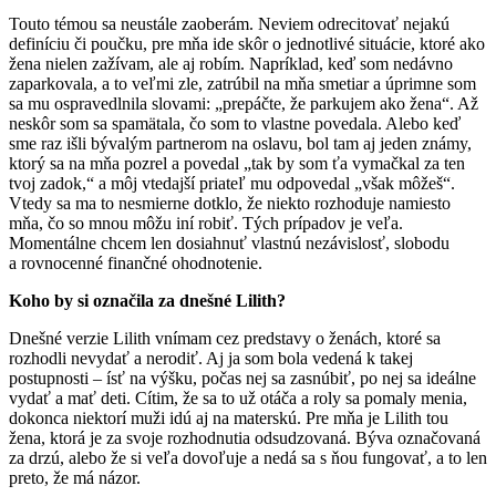
Touto témou sa neustále zaoberám. Neviem odrecitovať nejakú
definíciu či poučku, pre mňa ide skôr o jednotlivé situácie, ktoré ako
žena nielen zažívam, ale aj robím. Napríklad, keď som nedávno
zaparkovala, a to veľmi zle, zatrúbil na mňa smetiar a úprimne som
sa mu ospravedlnila slovami: „prepáčte, že parkujem ako žena“. Až
neskôr som sa spamätala, čo som to vlastne povedala. Alebo keď
sme raz išli bývalým partnerom na oslavu, bol tam aj jeden známy,
ktorý sa na mňa pozrel a povedal „tak by som ťa vymačkal za ten
tvoj zadok,“ a môj vtedajší priateľ mu odpovedal „však môžeš“.
Vtedy sa ma to nesmierne dotklo, že niekto rozhoduje namiesto
mňa, čo so mnou môžu iní robiť. Tých prípadov je veľa.
Momentálne chcem len dosiahnuť vlastnú nezávislosť, slobodu
a rovnocenné finančné ohodnotenie.
Koho by si označila za dnešné Lilith?
Dnešné verzie Lilith vnímam cez predstavy o ženách, ktoré sa
rozhodli nevydať a nerodiť. Aj ja som bola vedená k takej
postupnosti – ísť na výšku, počas nej sa zasnúbiť, po nej sa ideálne
vydať a mať deti. Cítim, že sa to už otáča a roly sa pomaly menia,
dokonca niektorí muži idú aj na materskú. Pre mňa je Lilith
tou
žena, ktorá je za svoje rozhodnutia odsudzovaná. Býva označovaná
za drzú, alebo že si veľa dovoľuje a nedá sa s ňou fungovať, a to len
preto, že má názor.