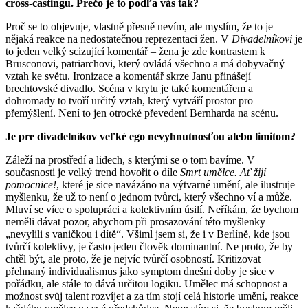
cross-castingu. Prečo je to podľa vás tak?
Proč se to objevuje, vlastně přesně nevím, ale myslím, že to je
nějaká reakce na nedostatečnou reprezentaci žen. V
Divadelníkovi
je
to jeden velký scizující komentář – žena je zde kontrastem k
Brusconovi, patriarchovi, který ovládá všechno a má dobyvačný
vztah ke světu. Ironizace a komentář skrze Janu přinášejí
brechtovské divadlo. Scéna v krytu je také komentářem a
dohromady to tvoří určitý vztah, který vytváří prostor pro
přemýšlení. Není to jen otrocké převedení Bernharda na scénu.
Je pre divadelníkov veľké ego nevyhnutnosťou alebo limitom?
Záleží na prostředí a lidech, s kterými se o tom bavíme. V
současnosti je velký trend hovořit o díle
Smrt umělce. Ať žijí
pomocnice!
, které je sice navázáno na výtvarné umění, ale ilustruje
myšlenku, že už to není o jednom tvůrci, který všechno ví a může.
Mluví se více o spolupráci a kolektivním úsilí. Neříkám, že bychom
neměli dávat pozor, abychom při prosazování této myšlenky
„nevylili s vaničkou i dítě“. Všiml jsem si, že i v Berlíně, kde jsou
tvůrčí kolektivy, je často jeden člověk dominantní. Ne proto, že by
chtěl být, ale proto, že je nejvíc tvůrčí osobností. Kritizovat
přehnaný individualismus jako symptom dnešní doby je sice v
pořádku, ale stále to dává určitou logiku. Umělec má schopnost a
možnost svůj talent rozvíjet a za tím stojí celá historie umění, reakce