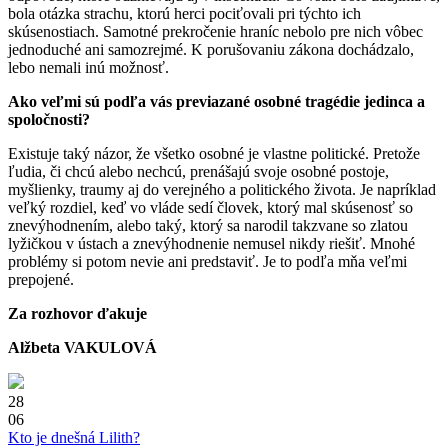
bola otázka strachu, ktorú herci pociťovali pri týchto ich
skúsenostiach. Samotné prekročenie hraníc nebolo pre nich vôbec
jednoduché ani samozrejmé. K porušovaniu zákona dochádzalo,
lebo nemali inú možnosť.
Ako veľmi sú podľa vás previazané osobné tragédie jedinca a
spoločnosti?
Existuje taký názor, že všetko osobné je vlastne politické. Pretože
ľudia, či chcú alebo nechcú, prenášajú svoje osobné postoje,
myšlienky, traumy aj do verejného a politického života. Je napríklad
veľký rozdiel, keď vo vláde sedí človek, ktorý mal skúsenosť so
znevýhodnením, alebo taký, ktorý sa narodil takzvane so zlatou
lyžičkou v ústach a znevýhodnenie nemusel nikdy riešiť. Mnohé
problémy si potom nevie ani predstaviť. Je to podľa mňa veľmi
prepojené.
Za rozhovor ďakuje
Alžbeta VAKULOVÁ
28
06
Kto je dnešná Lilith?