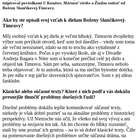
inšpiroval poviedkami
U Kanátov, Márnosť všetko
a
Žiadna radosť
od
Boženy Slančíkovej-Timravy.
Ako by ste opísali svoj vzťah k dielam Boženy Slančíkovej-
Timravy?
Môj osobný vzťah k jej dielu je veľmi hlboký. Timravin dvojdielny
výber som prvýkrát otvoril, keď som bol tínedžer – vtedy som tomu
ale veľmi nerozumel, zdalo sa mi to trochu ako vytiahnuté z
červenej knižnice. Počas a po vysokej škole, ale aj v Divadle
Andreja Bagara v Nitre som si konečne prečítal celé jej dielo a
objavil tak Timravu. Sám pre seba, samozrejme, Timravu nebolo
treba objavovať. Je to autorka, ktorá sa ma niečím bytostne dotýka.
Je pre mňa v top päťke slovenských spisovateľov. Som v jej ultras
fanklube.
Klasické alebo súčasné texty? Ktoré z nich podľa vás dokážu
presnejšie tlmočiť problémy dnešných ľudí?
Dnešné problémy dokážu lepšie komunikovať súčasné texty,
niekedy je však dobré pozrieť sa na aktuálne problémy z historickej
perspektívy. Už Nietzsche nás učil, že všetko má svoj vývoj a ani
problémy sa nezjavia len tak. Ak im chceme do hĺbky rozumieť,
mali by sme poznať ich genézu – na to sú dobré klasické texty. Čiže
na pomenovanie dnešných problémov určite súčasná dráma, na