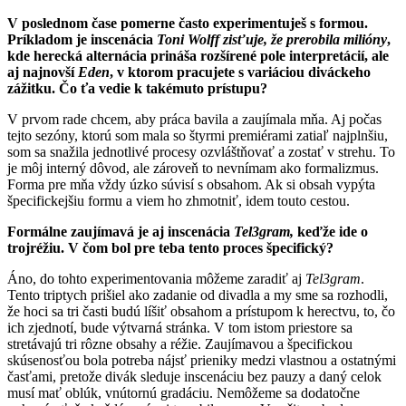
V poslednom čase pomerne často experimentuješ s formou.
Príkladom je inscenácia
Toni Wolff zisťuje, že prerobila milióny
,
kde herecká alternácia prináša rozšírené pole interpretácií, ale
aj najnovší
Eden
, v ktorom pracujete s variáciou diváckeho
zážitku. Čo ťa vedie k takémuto prístupu?
V prvom rade chcem, aby práca bavila a zaujímala mňa. Aj počas
tejto sezóny, ktorú som mala so štyrmi premiérami zatiaľ najplnšiu,
som sa snažila jednotlivé procesy ozvláštňovať a zostať v strehu. To
je môj interný dôvod, ale zároveň to nevnímam ako formalizmus.
Forma pre mňa vždy úzko súvisí s obsahom. Ak si obsah vypýta
špecifickejšiu formu a viem ho zhmotniť, idem touto cestou.
Formálne zaujímavá je aj inscenácia
Tel3gram,
keďže ide o
trojréžiu. V čom bol pre teba tento proces špecifický?
Áno, do tohto experimentovania môžeme zaradiť aj
Tel3gram
.
Tento triptych prišiel ako zadanie od divadla a my sme sa rozhodli,
že hoci sa tri časti budú líšiť obsahom a prístupom k herectvu, to, čo
ich zjednotí, bude výtvarná stránka. V tom istom priestore sa
stretávajú tri rôzne obsahy a réžie. Zaujímavou a špecifickou
skúsenosťou bola potreba nájsť prieniky medzi vlastnou a ostatnými
časťami, pretože divák sleduje inscenáciu bez pauzy a daný celok
musí mať oblúk, vnútornú gradáciu. Nemôžeme sa dodatočne