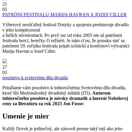
21
05
PATRÓNI FESTIVALU MARIJA HAVRAN A JOZEF CILLER
Výberový nesúťažný festival Dotyky a spojenia predstavuje divadlo
v jeho komplexnosti
a širších súvislostiach. Po prvý raz od roku 2005 nie sú patrónmi
festivalu herci, herečky či režiséri. Je nám cťou, že ponuku stať sa
patrónmi 19. ročníka festivalu prijali scénickí a kostýmoví výtvarníci
Marija Havran a Jozef Ciller.
27
03
posolstvo k svetovému dňu divadla
Prinášame vám posolstvo k tohtoročnému Svetovému dňu divadla,
ktoré šíri Medzinárodný divadelný inštitút (ITI).
Autorom
tohtoročného posolstva je nórsky dramatik a laureát Nobelovej
ceny za literatúru za rok 2023 Jon Fosse:
Umenie je mier
Každý človek je jedinečný, ale zároveň presne taký istý ako jeho