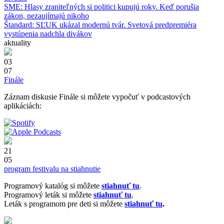
SME: Hlasy zraniteľných si politici kupujú roky. Keď porušia
zákon, nezaujímajú nikoho
Štandard: SĽUK ukázal modernú tvár. Svetová predpremiéra
vystúpenia nadchla divákov
aktuality
03
07
Finále
Záznam diskusie Finále si môžete vypočuť v podcastových
aplikáciách:
21
05
program festivalu na stiahnutie
Programový katalóg si môžete
stiahnuť tu
.
Programový leták si môžete
stiahnuť tu
.
Leták s programom pre deti si môžete
stiahnuť tu
.