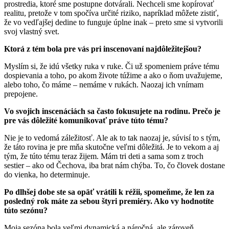
prostredia, ktoré sme postupne dotvárali. Nechceli sme kopírovať
realitu, pretože v tom spočíva určité riziko, napríklad môžete zistiť,
že vo vedľajšej dedine to funguje úplne inak – preto sme si vytvorili
svoj vlastný svet.
Ktorá z tém bola pre vás pri inscenovaní najdôležitejšou?
Myslím si, že idú všetky ruka v ruke. Či už spomeniem práve tému
dospievania a toho, po akom živote túžime a ako o ňom uvažujeme,
alebo toho, čo máme – nemáme v rukách. Naozaj ich vnímam
prepojene.
Vo svojich inscenáciách sa často fokusujete na rodinu. Prečo je
pre vás dôležité komunikovať práve túto tému?
Nie je to vedomá záležitosť. Ale ak to tak naozaj je, súvisí to s tým,
že táto rovina je pre mňa skutočne veľmi dôležitá. Je to vekom a aj
tým, že túto tému teraz žijem. Mám tri deti a sama som z troch
sestier – ako od Čechova, iba brat nám chýba. To, čo človek dostane
do vienka, ho determinuje.
Po dlhšej dobe ste sa opäť vrátili k réžii, spomeňme, že len za
posledný rok máte za sebou štyri premiéry. Ako vy hodnotíte
túto sezónu?
Moja sezóna bola veľmi dynamická a náročná, ale zároveň