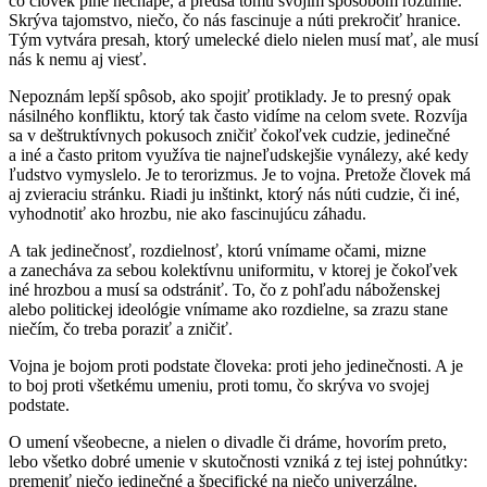
čo človek plne nechápe, a predsa tomu svojím spôsobom rozumie.
Skrýva tajomstvo, niečo, čo nás fascinuje a núti prekročiť hranice.
Tým vytvára presah, ktorý umelecké dielo nielen musí mať, ale musí
nás k nemu aj viesť.
Nepoznám lepší spôsob, ako spojiť protiklady. Je to presný opak
násilného konfliktu, ktorý tak často vidíme na celom svete. Rozvíja
sa v deštruktívnych pokusoch zničiť čokoľvek cudzie, jedinečné
a iné a často pritom využíva tie najneľudskejšie vynálezy, aké kedy
ľudstvo vymyslelo. Je to terorizmus. Je to vojna. Pretože človek má
aj zvieraciu stránku. Riadi ju inštinkt, ktorý nás núti cudzie, či iné,
vyhodnotiť ako hrozbu, nie ako fascinujúcu záhadu.
A tak jedinečnosť, rozdielnosť, ktorú vnímame očami, mizne
a zanecháva za sebou kolektívnu uniformitu, v ktorej je čokoľvek
iné hrozbou a musí sa odstrániť. To, čo z pohľadu náboženskej
alebo politickej ideológie vnímame ako rozdielne, sa zrazu stane
niečím, čo treba poraziť a zničiť.
Vojna je bojom proti podstate človeka: proti jeho jedinečnosti. A je
to boj proti všetkému umeniu, proti tomu, čo skrýva vo svojej
podstate.
O umení všeobecne, a nielen o divadle či dráme, hovorím preto,
lebo všetko dobré umenie v skutočnosti vzniká z tej istej pohnútky:
premeniť niečo jedinečné a špecifické na niečo univerzálne.