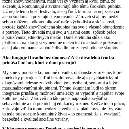
rôzne znevýhodnenými, majú veľký význam aj kvôli tomu, že
akcentujú, komunikujú a zviditeľňujú túto tému širokému publiku.
Už nejde len o hostí festivalu, ale aj ľudí, ktorí sa na nej zastavia
alebo sú doma a pozerajú streamovanie. Zároveň si aj my medzi
sebou môžeme odkomunikovať naše východiská a skúsenosti,
pretože každá znevýhodnená skupina má svoje vlastné obmedzenia
a potreby. Tieto divadlá majú svoju vlastnú cestu, spôsob práce
a používania jednotlivých metód. Dané stretnutia slúžia ako
platforma, na ktorej si vymeníme nielen to, čo aktuálne prežívame,
ale aj ako vnímame samotné divadlo pre znevýhodnené skupiny.
Ako funguje Divadlo bez domova? A čo divadelná tvorba
prináša ľuďom, ktorí v ňom pracujú?
My sme v podstate komunitné divadlo, občianske združenie, ktoré
umelecky pracuje s ľuďmi bez domova, ale aj s psychiatrickými
diagnózami, telesne znevýhodnenými osobami, seniormi a inými
marginalizovanými skupinami. Týmto skupinám ľudí to okrem
integrácie prináša aj možnosť umelecky sa vyjadriť a napĺňať svoje
kultúrne práva. Zároveň im táto práca napomáha zvýšiť si
sebavedomie a má pre nich aj edukačný rozmer. Keďže ide o prácu,
získavajú vďaka tomu peniaze a vedia si zaplatiť bývanie. Vytvára
to teda priestor pre komunitný život – to znamená, že si vytvárajú
bezpečné a kvalitné sociálne vzťahy.
V hlavnom programe Dotykov a spojení je tento rok