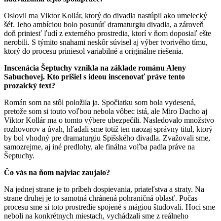
Oslovil ma Viktor Kollár, ktorý do divadla nastúpil ako umelecký
šéf. Jeho ambíciou bolo posunúť dramaturgiu divadla, a zároveň
doň priniesť ľudí z externého prostredia, ktorí v ňom doposiaľ ešte
nerobili. S týmito snahami neskôr súvisel aj výber tvorivého tímu,
ktorý do procesu priniesol variabilné a originálne riešenia.
Inscenácia Šeptuchy vznikla na základe románu Aleny
Sabuchovej. Kto prišiel s ideou inscenovať práve tento
prozaický text?
Román som na stôl položila ja. Spočiatku som bola vydesená,
pretože som si touto voľbou nebola vôbec istá, ale Miro Dacho aj
Viktor Kollár ma o tomto výbere ubezpečili. Nasledovalo množstvo
rozhovorov a úvah, hľadali sme totiž ten naozaj správny titul, ktorý
by bol vhodný pre dramaturgiu Spišského divadla. Zvažovali sme,
samozrejme, aj iné predlohy, ale finálna voľba padla práve na
Šeptuchy.
Čo vás na ňom najviac zaujalo?
Na jednej strane je to príbeh dospievania, priateľstva a straty. Na
strane druhej je to samotná chránená pohraničná oblasť. Počas
procesu sme si toto prostredie spojené s mágiou študovali. Hoci sme
neboli na konkrétnych miestach, vychádzali sme z reálneho