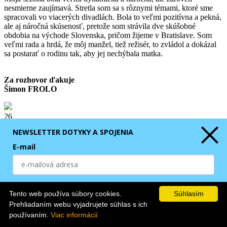
nesmierne zaujímavá. Stretla som sa s rôznymi témami, ktoré sme
spracovali vo viacerých divadlách. Bola to veľmi pozitívna a pekná,
ale aj náročná skúsenosť, pretože som strávila dve skúšobné
obdobia na východe Slovenska, pričom žijeme v Bratislave. Som
veľmi rada a hrdá, že môj manžel, tiež režisér, to zvládol a dokázal
sa postarať o rodinu tak, aby jej nechýbala matka.
Za rozhovor ďakuje
Šimon FROLO
26
06
NEWSLETTER DOTYKY A SPOJENIA
Isté témy vždy visia vo vzduchu
E-mail
Nedivadelné inšpirácie v divadle, symbolický jazyk či opakovanie tém ako
prirodzený dôsledok kolektívneho uvažovania o svete. Vizuálny jazyk Laury
Štorcelovej nie je vôbec konkrétny, no aj napriek tomu je veľmi jasne
čitateľný a otvára dvere rôznym interpretáciám. Na festivale Dotyky a
Odoberaním Newslettera súhlasím s
GDPR
.
spojenia sa tento rok predstavila s inscenáciami Divadla Petra
Tento web používa súbory cookies.
Súhlasím
Mankoveckého Amatéri a
Emily
Divadla NUDE.
ODOBERAŤ
Prehliadaním webu vyjadrujete súhlas s ich
používaním.
Viac informácií