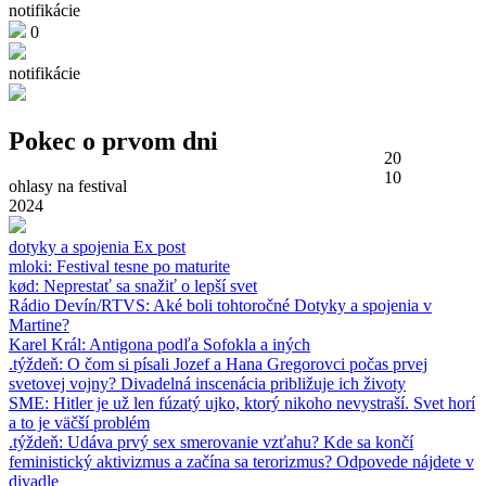
notifikácie
0
notifikácie
Pokec o prvom dni
20
10
ohlasy na festival
2024
dotyky a spojenia Ex post
mloki: Festival tesne po maturite
kød: Neprestať sa snažiť o lepší svet
Rádio Devín/RTVS: Aké boli tohtoročné Dotyky a spojenia v
Martine?
Karel Král: Antigona podľa Sofokla a iných
.týždeň: O čom si písali Jozef a Hana Gregorovci počas prvej
svetovej vojny? Divadelná inscenácia približuje ich životy
SME: Hitler je už len fúzatý ujko, ktorý nikoho nevystraší. Svet horí
a to je väčší problém
.týždeň: Udáva prvý sex smerovanie vzťahu? Kde sa končí
feministický aktivizmus a začína sa terorizmus? Odpovede nájdete v
divadle