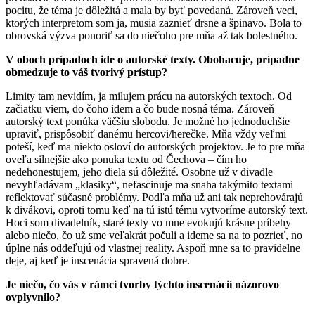
pocitu, že téma je dôležitá a mala by byť povedaná. Zároveň veci,
ktorých interpretom som ja, musia zaznieť drsne a špinavo. Bola to
obrovská výzva ponoriť sa do niečoho pre mňa až tak bolestného.
V oboch prípadoch ide o autorské texty. Obohacuje, prípadne
obmedzuje to váš tvorivý prístup?
Limity tam nevidím, ja milujem prácu na autorských textoch. Od
začiatku viem, do čoho idem a čo bude nosná téma. Zároveň
autorský text ponúka väčšiu slobodu. Je možné ho jednoduchšie
upraviť, prispôsobiť danému hercovi/herečke. Mňa vždy veľmi
poteší, keď ma niekto osloví do autorských projektov. Je to pre mňa
oveľa silnejšie ako ponuka textu od Čechova – čím ho
nedehonestujem, jeho diela sú dôležité. Osobne už v divadle
nevyhľadávam „klasiky“, nefascinuje ma snaha takýmito textami
reflektovať súčasné problémy. Podľa mňa už ani tak neprehovárajú
k divákovi, oproti tomu keď na tú istú tému vytvoríme autorský text.
Hoci som divadelník, staré texty vo mne evokujú krásne príbehy
alebo niečo, čo už sme veľakrát počuli a ideme sa na to pozrieť, no
úplne nás oddeľujú od vlastnej reality. Aspoň mne sa to pravidelne
deje, aj keď je inscenácia spravená dobre.
Je niečo, čo vás v rámci tvorby týchto inscenácií názorovo
ovplyvnilo?