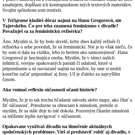
zasahujem, dopĺňam ich kontrapunktom iných textových materiálov.
Svojím spôsobom som remixér.
V
Tel3grame
kladieš dôraz najmä na Hanu Gregorovú, nie
Tajovského. Čo pre teba znamená feminizmus v divadle?
Považuješ sa za feministickú režisérku?
Áno. Myslím si, že by bolo skvelé, keby dnes každý režisér či
režisérka o sebe povedali, že sú feministickí. Nie je to však niečo, čo
by som si dala na vizitku, lebo to beriem ako samozrejmosť. Hana
Gregorová je fascinujúca osoba. Myslím, že v rámci našich
inštitúcií, verejne opakovaných pamätí či udalostí, ktoré si
pripomíname a sú naviazané najmä na mužov, by sme si mohli
konečne začať pripomínať aj ženy. Už je ďaleko za najvyšším
časom.
Ako vnímaš reflexiu súčasnosti očami histórie?
Myslím, že je to tak trochu hľadanie návodu alebo mapy, ako čítať a
žiť súčasnosť. Prirodzene sa obraciam k minulosti, pretože si
myslím, že sa stále deje to isté dokola. Pozorným čítaním minulosti
sa môžeme lepšie navigovať v súčasnosti.
Opakovane využívaš divadlo na tlmočenie aktuálnych
spoločenských problémov. Vieš si predstaviť robiť aj divadlo, v