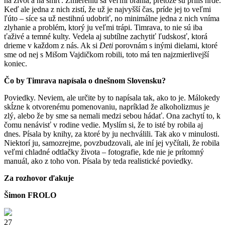
na život a na smrť. Zmiereniu sa veľmi bránia, pretože sú príliš hrdé.
Keď ale jedna z nich zistí, že už je najvyšší čas, príde jej to veľmi
ľúto – síce sa už nestihnú udobriť, no minimálne jedna z nich vníma
zlyhanie a problém, ktorý ju veľmi trápi. Timrava, to nie sú iba
ťaživé a temné kulty. Vedela aj subtílne zachytiť ľudskosť, ktorá
drieme v každom z nás. Ak si
Deti
porovnám s inými dielami, ktoré
sme od nej s Mišom Vajdičkom robili, toto má ten najzmierlivejší
koniec.
Čo by Timrava napísala o dnešnom Slovensku?
Poviedky. Neviem, ale určite by to napísala tak, ako to je. Málokedy
skĺzne k otvorenému pomenovaniu, napríklad že alkoholizmus je
zlý, alebo že by sme sa nemali medzi sebou hádať. Ona zachytí to, k
čomu nenávisť v rodine vedie. Myslím si, že to isté by robila aj
dnes. Písala by knihy, za ktoré by ju nechválili. Tak ako v minulosti.
Niektorí ju, samozrejme, povzbudzovali, ale iní jej vyčítali, že robila
veľmi chladné odtlačky života – fotografie, kde nie je prítomný
manuál, ako z toho von. Písala by teda realistické poviedky.
Za rozhovor ďakuje
Šimon FROLO
27