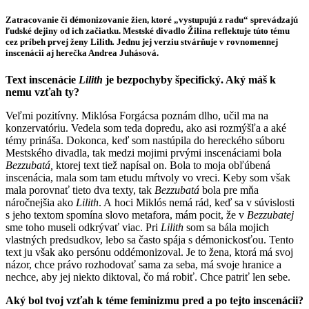
Zatracovanie či démonizovanie žien, ktoré „vystupujú z radu“ sprevádzajú
ľudské dejiny od ich začiatku. Mestské divadlo Žilina reflektuje túto tému
cez príbeh prvej ženy Lilith
.
Jednu jej verziu stvárňuje v rovnomennej
inscenácii aj herečka
Andrea Juhásová.
Text inscenácie
Lilith
je bezpochyby špecifický. Aký máš k
nemu vzťah ty?
Veľmi pozitívny. Miklósa Forgácsa poznám dlho, učil ma na
konzervatóriu. Vedela som teda dopredu, ako asi rozmýšľa a aké
témy prináša. Dokonca, keď som nastúpila do hereckého súboru
Mestského divadla, tak medzi mojimi prvými inscenáciami bola
Bezzubatá,
ktorej text tiež napísal on. Bola to moja obľúbená
inscenácia, mala som tam etudu mŕtvoly vo vreci. Keby som však
mala porovnať tieto dva texty, tak
Bezzubatá
bola pre mňa
náročnejšia ako
Lilith
. A hoci Miklós nemá rád, keď sa v súvislosti
s jeho textom spomína slovo metafora, mám pocit, že v
Bezzubatej
sme toho museli odkrývať viac. Pri
Lilith
som sa bála mojich
vlastných predsudkov, lebo sa často spája s démonickosťou. Tento
text ju však ako persónu oddémonizoval. Je to žena, ktorá má svoj
názor, chce právo rozhodovať sama za seba, má svoje hranice a
nechce, aby jej niekto diktoval, čo má robiť. Chce patriť len sebe.
Aký bol tvoj vzťah k téme feminizmu pred a po tejto inscenácii?