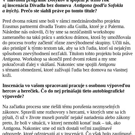
aj inscenácia Divadla bez domova
Antigona (podľa Sofokla
a iných).
Prečo ste siahli práve po tomto titule?
Pred dvoma rokmi sme boli v rámci medzinárodného projektu
Erasmus partnermi divadla Teatro alla Guilla, ktoré je z Palerma.
Následne nás oslovili, či by sme sa nezúčastnili workshopu
zameraného na takú prácu s antickou drámou, ktorá by umožňovala
do procesu tvorby začleniť rôzne znevýhodnené skupiny. Učili nás,
ako pristúpiť k týmto textom tak, aby sa ich ľudia, ktorí sú nejakým
spôsobom znevýhodnení nezľakli. Titulom tohto projektu bola práve
Antigona
. Workshop sa skončil pred dvomi rokmi a my sme
pokračovali ďalej v skúšaní. Nakoniec sme spojili
Antigonu
s témami obmedzení, ktoré zažívajú ľudia bez domova na vlastnej
koži.
Inscenácia vo vašom spracovaní pracuje s osobnou výpoveďou
hercov a herečiek. Čo do nej prinášajú tieto autobiografické
výpovede?
Na začiatku procesu sme riešili tému porušenia nezmyselných
zákonov. Spravili sme rozhovory s hercami, v ktorých sme sa ich
pýtali, či už v živote museli porušiť nejaké nariadenia alebo zákony
preto, že boli v situácii, v ktorej nemohli konať inak – tak, ako
Antigona. Nakoniec sme od nich dostali veľmi zaujímavé
odpovede, ktoré odznievajú aj v inscenácii. Čo však bolo zaujímavé,