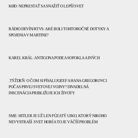
KØD: NEPRESTAŤ SA SNAŽIŤ O LEPŠÍ SVET
RÁDIO DEVÍN/RTVS: AKÉ BOLI TOHTOROČNÉ DOTYKY A
SPOJENIA V MARTINE?
KAREL KRÁL: ANTIGONA PODĽA SOFOKLA A INÝCH
.TÝŽDEŇ: O ČOM SI PÍSALI JOZEF A HANA GREGOROVCI
POČAS PRVEJ SVETOVEJ VOJNY? DIVADELNÁ
INSCENÁCIA PRIBLIŽUJE ICH ŽIVOTY
SME: HITLER JE UŽ LEN FÚZATÝ UJKO, KTORÝ NIKOHO
NEVYSTRAŠÍ. SVET HORÍ A TO JE VÄČŠÍ PROBLÉM