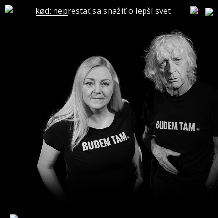
kød: neprestať sa snažiť o lepší svet
0