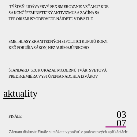
.TÝŽDEŇ: UDÁVA PRVÝ SEX SMEROVANIE VZŤAHU? KDE
SA KONČÍ FEMINISTICKÝ AKTIVIZMUS A ZAČÍNA SA
TERORIZMUS? ODPOVEDE NÁJDETE V DIVADLE
SME: HLASY ZRANITEĽNÝCH SI POLITICI KUPUJÚ ROKY.
KEĎ PORUŠIA ZÁKON, NEZAUJÍMAJÚ NIKOHO
ŠTANDARD: SĽUK UKÁZAL MODERNÚ TVÁR. SVETOVÁ
PREDPREMIÉRA VYSTÚPENIA NADCHLA DIVÁKOV
aktuality
03
FINÁLE
07
Záznam diskusie Finále si môžete vypočuť v podcastových aplikáciách: