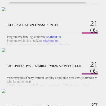
21
PROGRAM FESTIVALU NA STIAHNUTIE
05
Programový katalóg si môžete
stiahnuť tu
.
Programový leták si môžete
stiahnuť tu
.
Leták s programom pre deti si môžete
stiahnuť tu
.
21
PATRÓNI FESTIVALU MARIJA HAVRAN A JOZEF CILLER
05
Výberový nesúťažný festival Dotyky a spojenia predstavuje divadlo v
jeho komplexnosti
a širších súvislostiach. Po prvý raz od roku 2005 nie sú patrónmi
festivalu herci, herečky či režiséri. Je nám cťou, že ponuku stať sa
patrónmi 19. ročníka festivalu prijali scénickí a kostýmoví výtvarníci
Marija Havran a Jozef Ciller.
27