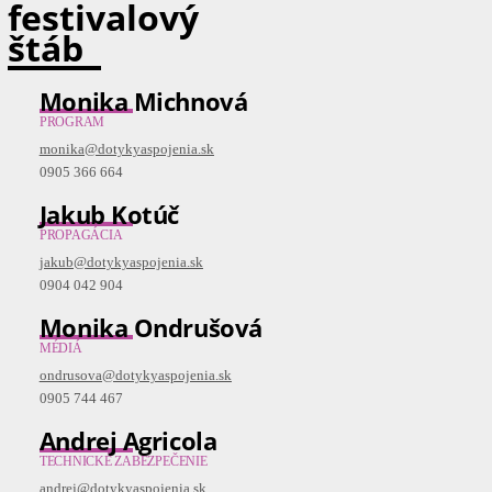
festivalový
štáb
Monika Michnová
PROGRAM
monika@dotykyaspojenia.sk
0905 366 664
Jakub Kotúč
PROPAGÁCIA
jakub@dotykyaspojenia.sk
0904 042 904
Monika Ondrušová
MÉDIÁ
ondrusova@dotykyaspojenia.sk
0905 744 467
Andrej Agricola
TECHNICKÉ ZABEZPEČENIE
andrej@dotykyaspojenia.sk