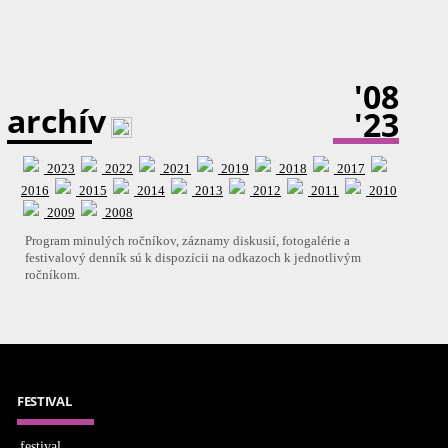
'08
archív
'23
2023
2022
2021
2019
2018
2017
2016
2015
2014
2013
2012
2011
2010
2009
2008
Program minulých ročníkov, záznamy diskusií, fotogalérie a
festivalový denník sú k dispozícii na odkazoch k jednotlivým
ročníkom.
FESTIVAL
festival