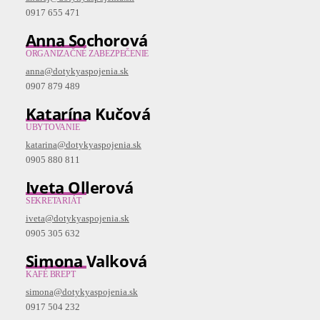
0917 655 471
Anna Sochorová
ORGANIZAČNÉ ZABEZPEČENIE
anna@dotykyaspojenia.sk
0907 879 489
Katarína Kučová
UBYTOVANIE
katarina@dotykyaspojenia.sk
0905 880 811
Iveta Ollerová
SEKRETARIÁT
iveta@dotykyaspojenia.sk
0905 305 632
Simona Valková
KAFÉ BREPT
simona@dotykyaspojenia.sk
0917 504 232