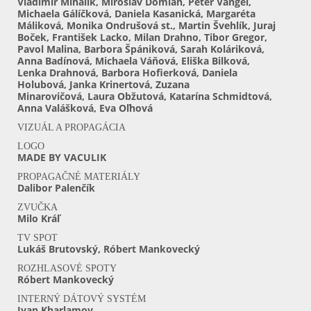
Vladimír Mihalik, Miroslav Domian, Peter Vangeľ,
Michaela Gálíčková, Daniela Kasanická, Margaréta
Máliková, Monika Ondrušová st., Martin Švehlík, Juraj
Boček, František Lacko, Milan Drahno, Tibor Gregor,
Pavol Malina, Barbora Špániková, Sarah Koláriková,
Anna Badínová, Michaela Váňová, Eliška Bilková,
Lenka Drahnová, Barbora Hofierková, Daniela
Holubová, Janka Krinertová, Zuzana
Minarovičová, Laura Obžutová, Katarína Schmidtová,
Anna Valášková, Eva Oľhová
VIZUÁL A PROPAGÁCIA
LOGO
MADE BY VACULIK
PROPAGAČNÉ MATERIÁLY
Dalibor Palenčík
ZVUČKA
Milo Kráľ
TV SPOT
Lukáš Brutovský, Róbert Mankovecký
ROZHLASOVÉ SPOTY
Róbert Mankovecký
INTERNÝ DÁTOVÝ SYSTÉM
Ivan Kharlamov