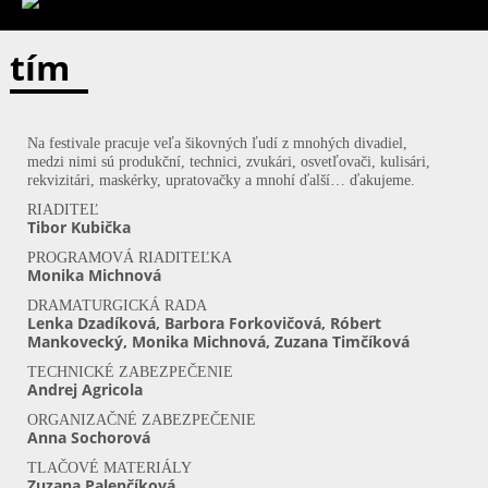
tím
Na festivale pracuje veľa šikovných ľudí z mnohých divadiel,
medzi nimi sú produkční, technici, zvukári, osvetľovači, kulisári,
rekvizitári, maskérky, upratovačky a mnohí ďalší… ďakujeme.
RIADITEĽ
Tibor Kubička
PROGRAMOVÁ RIADITEĽKA
Monika Michnová
DRAMATURGICKÁ RADA
Lenka Dzadíková, Barbora Forkovičová, Róbert
Mankovecký, Monika Michnová, Zuzana Timčíková
TECHNICKÉ ZABEZPEČENIE
Andrej Agricola
ORGANIZAČNÉ ZABEZPEČENIE
Anna Sochorová
TLAČOVÉ MATERIÁLY
Zuzana Palenčíková