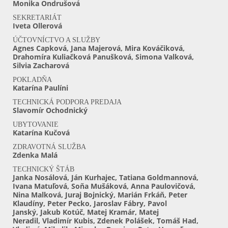
Monika Ondrušová
SEKRETARIÁT
Iveta Ollerová
ÚČTOVNÍCTVO A SLUŽBY
Agnes Capková, Jana Majerová, Mira Kováčiková,
Drahomíra Kuliačková Panušková, Simona Valková,
Silvia Zacharová
POKLADŇA
Katarína Paulíni
TECHNICKÁ PODPORA PREDAJA
Slavomír Ochodnický
UBYTOVANIE
Katarína Kučová
ZDRAVOTNÁ SLUŽBA
Zdenka Malá
TECHNICKÝ ŠTÁB
Janka Nosálová, Ján Kurhajec, Tatiana Goldmannová,
Ivana Matuľová, Soňa Mušáková, Anna Paulovičová,
Nina Malková, Juraj Bojnický, Marián Frkáň, Peter
Klaudíny, Peter Pecko, Jaroslav Fábry, Pavol
Janský, Jakub Kotúč, Matej Kramár, Matej
Neradil, Vladimír Kubis, Zdenek Polášek, Tomáš Had,